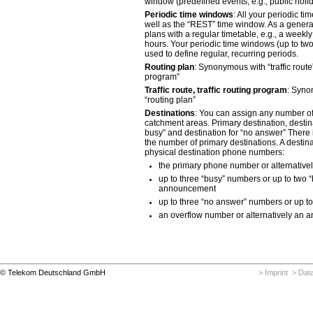
window (predefined events, e.g., public hol
Periodic time windows
: All your periodic t
well as the “REST” time window. As a general
plans with a regular timetable, e.g., a week
hours. Your periodic time windows (up to tw
used to define regular, recurring periods.
Routing plan
: Synonymous with “traffic rout
program”
Traffic route, traffic routing program
: Syno
“routing plan”
Destinations
: You can assign any number of
catchment areas. Primary destination, destin
busy” and destination for “no answer” There i
the number of primary destinations. A destina
physical destination phone numbers:
the primary phone number or alternativ
up to three “busy” numbers or up to two
announcement
up to three “no answer” numbers or up t
an overflow number or alternatively an
© Telekom Deutschland GmbH
> Imprint
> Data