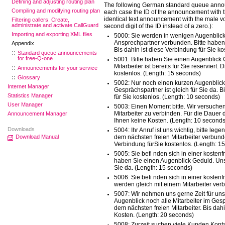
Defining and adjusting routing plan
The following German standard queue annou
Compiling and modifying routing plan
each case the ID of the announcement with th
identical text announcement with the male v
Filtering callers: Create,
administrate and activate CallGuard
second digit of the ID instead of a zero.):
Importing and exporting XML files
5000: Sie werden in wenigen Augenblic
Ansprechpartner verbunden. Bitte habe
Appendix
Bis dahin ist diese Verbindung für Sie k
Standard queue announcements
for free-Q-one
5001: Bitte haben Sie einen Augenblick 
Mitarbeiter ist bereits für Sie reserviert. 
Announcements for your service
kostenlos. (Length: 15 seconds)
Glossary
5002: Nur noch einen kurzen Augenblick
Internet Manager
Gesprächspartner ist gleich für Sie da. B
Statistics Manager
für Sie kostenlos. (Length: 10 seconds)
User Manager
5003: Einen Moment bitte. Wir versuchen 
Mitarbeiter zu verbinden. Für die Dauer 
Announcement Manager
Ihnen keine Kosten. (Length: 10 seconds
Downloads
5004: Ihr Anruf ist uns wichtig, bitte lege
Download Manual
dem nächsten freien Mitarbeiter verbunde
Verbindung fürSie kostenlos. (Length: 1
5005: Sie befi nden sich in einer kostenfr
haben Sie einen Augenblick Geduld. Unse
Sie da. (Length: 15 seconds)
5006: Sie befi nden sich in einer kosten
werden gleich mit einem Mitarbeiter ver
5007: Wir nehmen uns gerne Zeit für un
Augenblick noch alle Mitarbeiter im Gesp
dem nächsten freien Mitarbeiter. Bis dah
Kosten. (Length: 20 seconds)
5008: Zurzeit suchen viele Kunden Kont