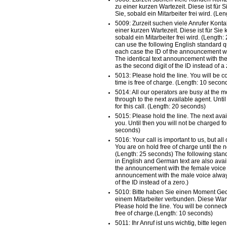
zu einer kurzen Wartezeit. Diese ist für 
Sie, sobald ein Mitarbeiter frei wird. (Le
5009: Zurzeit suchen viele Anrufer Kont
einer kurzen Wartezeit. Diese ist für Sie
sobald ein Mitarbeiter frei wird. (Length:
can use the following English standard
each case the ID of the announcement wit
The identical text announcement with th
as the second digit of the ID instead of a 
5013: Please hold the line. You will be 
time is free of charge. (Length: 10 secon
5014: All our operators are busy at the 
through to the next available agent. Unti
for this call. (Length: 20 seconds)
5015: Please hold the line. The next avail
you. Until then you will not be charged for
seconds)
5016: Your call is important to us, but al
You are on hold free of charge until the n
(Length: 25 seconds) The following st
in English and German text are also avail
the announcement with the female voice is
announcement with the male voice always
of the ID instead of a zero.)
5010: Bitte haben Sie einen Moment Ged
einem Mitarbeiter verbunden. Diese Wartez
Please hold the line. You will be connect
free of charge.(Length: 10 seconds)
5011: Ihr Anruf ist uns wichtig, bitte lege