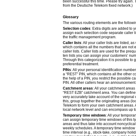
been successful this time. Please try again. 
from the Deutsche Telekom fixed network.)
Glossary
The various routing elements are the follow
Selection codes
: Extra digits are added to
assign each selection code separate caller li
the traffic management program.
Caller lists
: All your caller lists are listed, a
which contains all the numbers that are not e
caller lists. Caller lists are used for the prequa
ten lists you can assign your customers’ numb
Through this categorization it is possible to
preferential treatment.
PINs
: All your personal identification number
a “REST” PIN, which contains all the other 
the help of a PIN, you restrict the possible c
PIN. All other callers hear an announcement
Catchment areas
: All your catchment areas
“REST EZB” catchment area. You can define 
very accurately take account of the regional o
this, group together the originating areas (l
Telekom to form your own catchment areas.
local network level and can encompass up 
Temporary time windows
: All your tempora
can assign temporary time windows of this t
areas and thus take into account noncyclical
weekly schedules. A temporary time window c
time interval (e.g., stock-take, company holi