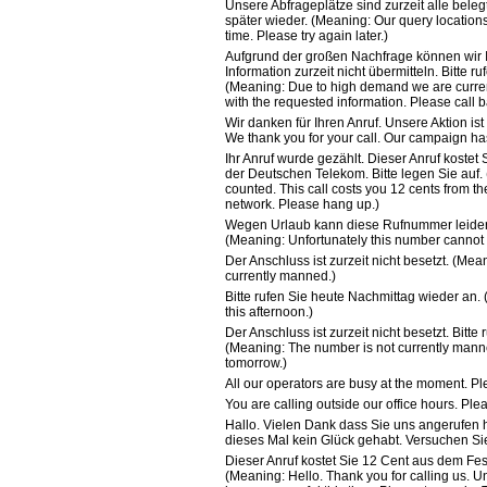
Unsere Abfrageplätze sind zurzeit alle beleg
später wieder. (Meaning: Our query locations
time. Please try again later.)
Aufgrund der großen Nachfrage können wir
Information zurzeit nicht übermitteln. Bitte r
(Meaning: Due to high demand we are curren
with the requested information. Please call ba
Wir danken für Ihren Anruf. Unsere Aktion is
We thank you for your call. Our campaign has
Ihr Anruf wurde gezählt. Dieser Anruf kostet
der Deutschen Telekom. Bitte legen Sie auf.
counted. This call costs you 12 cents from 
network. Please hang up.)
Wegen Urlaub kann diese Rufnummer leider 
(Meaning: Unfortunately this number cannot 
Der Anschluss ist zurzeit nicht besetzt. (Me
currently manned.)
Bitte rufen Sie heute Nachmittag wieder an.
this afternoon.)
Der Anschluss ist zurzeit nicht besetzt. Bitt
(Meaning: The number is not currently mann
tomorrow.)
All our operators are busy at the moment. Ple
You are calling outside our office hours. Plea
Hallo. Vielen Dank dass Sie uns angerufen 
dieses Mal kein Glück gehabt. Versuchen Si
Dieser Anruf kostet Sie 12 Cent aus dem Fe
(Meaning: Hello. Thank you for calling us. U