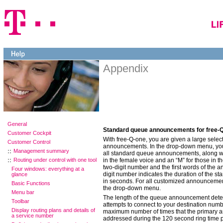
Appendix
General
Standard queue announcements for free-
Customer Cockpit
With free-Q-one, you are given a large selec
Customer Control
announcements. In the drop-down menu, you c
Management summary
all standard queue announcements, along w
Routing under control with one tool
in the female voice and an “M” for those in t
two-digit number and the first words of the 
Four windows: everything at a
digit number indicates the duration of the
glance
in seconds. For all customized announcements
Basic Functions
the drop-down menu.
Menu bar
The length of the queue announcement dete
Toolbar
attempts to connect to your destination num
Display routing plans and details of
maximum number of times that the primary a
a service number
addressed during the 120 second ring time p