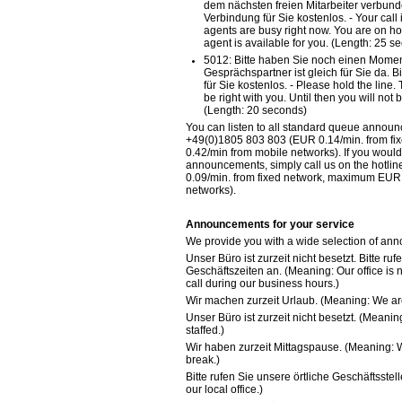
dem nächsten freien Mitarbeiter verbunde
Verbindung für Sie kostenlos. - Your call i
agents are busy right now. You are on hol
agent is available for you. (Length: 25 s
5012: Bitte haben Sie noch einen Momen
Gesprächspartner ist gleich für Sie da. B
für Sie kostenlos. - Please hold the line.
be right with you. Until then you will not b
(Length: 20 seconds)
You can listen to all standard queue announ
+49(0)1805 803 803 (EUR 0.14/min. from f
0.42/min from mobile networks). If you woul
announcements, simply call us on the hotl
0.09/min. from fixed network, maximum EUR 
networks).
Announcements for your service
We provide you with a wide selection of ann
Unser Büro ist zurzeit nicht besetzt. Bitte r
Geschäftszeiten an. (Meaning: Our office is n
call during our business hours.)
Wir machen zurzeit Urlaub. (Meaning: We are
Unser Büro ist zurzeit nicht besetzt. (Meaning
staffed.)
Wir haben zurzeit Mittagspause. (Meaning: W
break.)
Bitte rufen Sie unsere örtliche Geschäftsstel
our local office.)